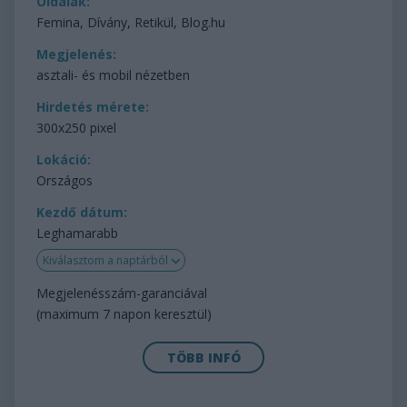
Oldalak:
Femina, Dívány, Retikül, Blog.hu
Megjelenés:
asztali- és mobil nézetben
Hirdetés mérete:
300x250 pixel
Lokáció:
Országos
Kezdő dátum:
Leghamarabb
Kiválasztom a naptárból
Megjelenésszám-garanciával
(maximum 7 napon keresztül)
TÖBB INFÓ