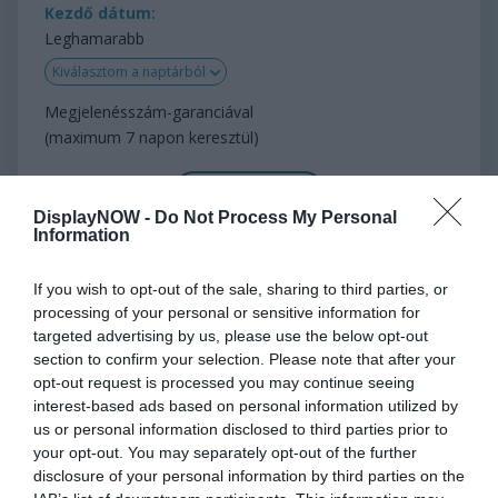
Kezdő dátum:
Leghamarabb
Kiválasztom a naptárból
Megjelenésszám-garanciával
(maximum 7 napon keresztül)
TÖBB INFÓ
DisplayNOW -
Do Not Process My Personal
Information
If you wish to opt-out of the sale, sharing to third parties, or
100 000 Ft
processing of your personal or sensitive information for
targeted advertising by us, please use the below opt-out
section to confirm your selection. Please note that after your
opt-out request is processed you may continue seeing
Reklámmegjelenés:
bruttó
127 000 Ft
interest-based ads based on personal information utilized by
200 000
AV
100 000 Ft
us or personal information disclosed to third parties prior to
your opt-out. You may separately opt-out of the further
KOSÁRBA
disclosure of your personal information by third parties on the