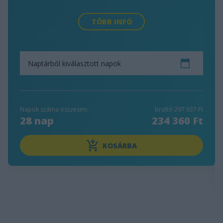
TÖBB INFÓ
Naptárból kiválasztott napok
Napok száma összesen:
bruttó
297 637 Ft
28
nap
234 360 Ft
KOSÁRBA