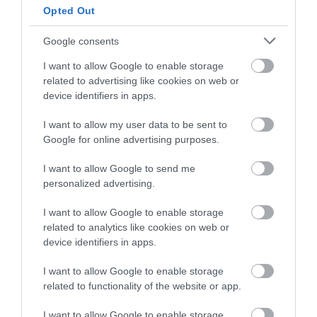
Hirdetés mérete:
Opted Out
300x250 pixel
Google consents
Lokáció:
Országos
I want to allow Google to enable storage
related to advertising like cookies on web or
Kezdő dátum:
device identifiers in apps.
Leghamarabb
Kiválasztom a naptárból
I want to allow my user data to be sent to
Google for online advertising purposes.
Megjelenésszám-garanciával
(maximum 7 napon keresztül)
I want to allow Google to send me
personalized advertising.
TÖBB INFÓ
I want to allow Google to enable storage
related to analytics like cookies on web or
device identifiers in apps.
I want to allow Google to enable storage
125 000 Ft
related to functionality of the website or app.
I want to allow Google to enable storage