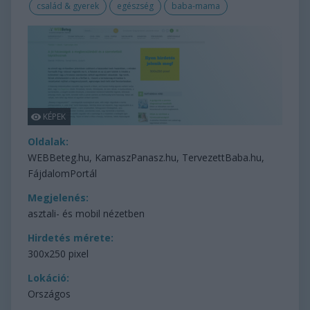
család & gyerek
egészség
baba-mama
Oldalak:
WEBBeteg.hu, KamaszPanasz.hu, TervezettBaba.hu,
FájdalomPortál
Megjelenés:
asztali- és mobil nézetben
Hirdetés mérete:
300x250 pixel
Lokáció:
Országos