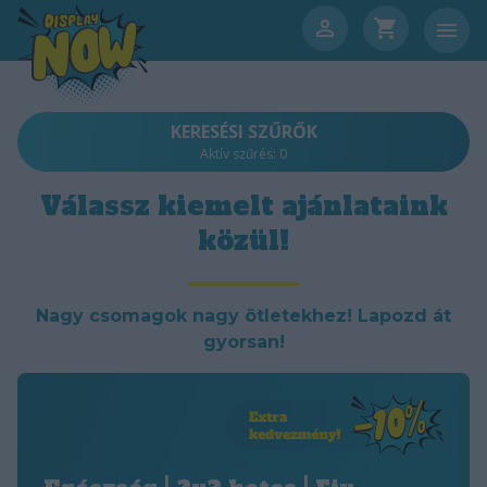
KERESÉSI SZŰRŐK
Aktív szűrés:
0
Válassz kiemelt ajánlataink
közül!
Nagy csomagok nagy ötletekhez! Lapozd át
gyorsan!