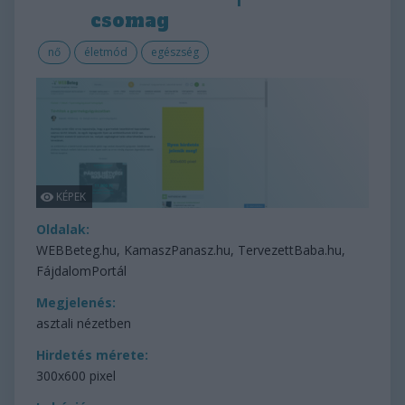
csomag
nő
életmód
egészség
Oldalak:
WEBBeteg.hu, KamaszPanasz.hu, TervezettBaba.hu,
FájdalomPortál
Megjelenés:
asztali nézetben
Hirdetés mérete:
300x600 pixel