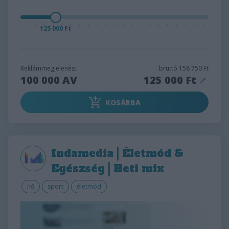
125 000 Ft
Reklámmegjelenés:
bruttó
158 750 Ft
100 000
AV
125 000 Ft
KOSÁRBA
Indamedia | Életmód &
Egészség | Heti mix
nő
sport
életmód