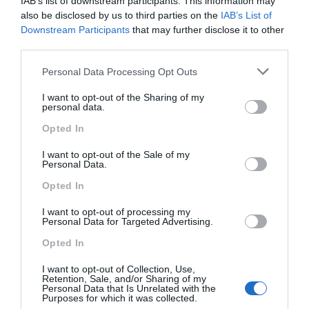
IAB’s list of downstream participants. This information may
also be disclosed by us to third parties on the
IAB’s List of
Downstream Participants
that may further disclose it to other
third parties.
Indamedia | Gasztro | Heti
Please note that this website/app uses one or more Google
mix
Personal Data Processing Opt Outs
services and may gather and store information including but
not limited to your visit or usage behaviour. You may click to
I want to opt-out of the Sharing of my
gasztro
personal data.
grant or deny consent to Google and its third-party tags to
use your data for below specified purposes in below Google
Opted In
consent section.
I want to opt-out of the Sale of my
Personal Data.
Opted In
I want to opt-out of processing my
Personal Data for Targeted Advertising.
Oldalak:
Opted In
Femina, Dívány, Sóbors, Blog.hu
I want to opt-out of Collection, Use,
Megjelenés:
Retention, Sale, and/or Sharing of my
asztali- és mobil nézetben
Personal Data that Is Unrelated with the
Purposes for which it was collected.