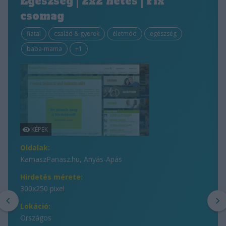
Egészség | 2x2 hetes | Fix
csomag
fiatal
család & gyerek
életmód
egészség
baba-mama
+1
Oldalak:
KamaszPanasz.hu, Anyás-Apás
Hirdetés mérete:
300x250 pixel
Lokáció:
Országos