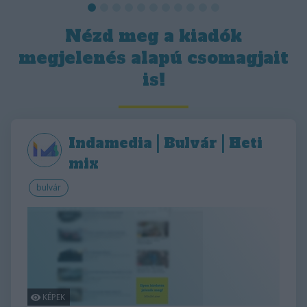
Nézd meg a kiadók
megjelenés alapú csomagjait
is!
Indamedia | Bulvár | Heti
mix
bulvár