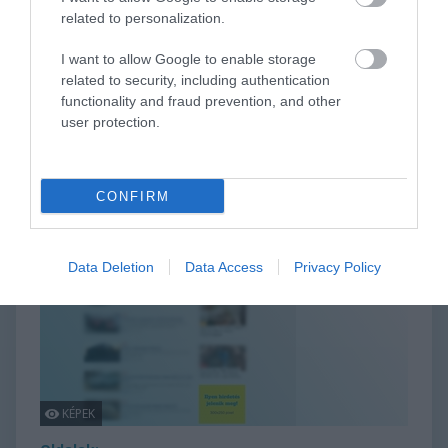
related to personalization.
Reklámmegjelenés:
bruttó
158 750 Ft
100 000
AV
125 000 Ft
I want to allow Google to enable storage
related to security, including authentication
KOSÁRBA
functionality and fraud prevention, and other
user protection.
Indamedia | Divat & Stílus |
CONFIRM
Heti mix
nő
divat & szépség
Data Deletion
Data Access
Privacy Policy