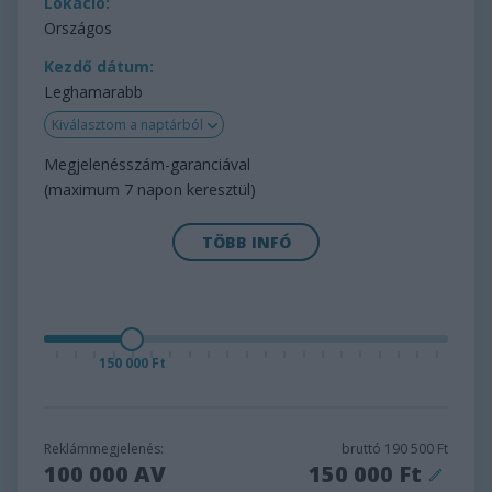
Lokáció:
Országos
Kezdő dátum:
Leghamarabb
Kiválasztom a naptárból
Megjelenésszám-garanciával
(maximum 7 napon keresztül)
TÖBB INFÓ
150 000 Ft
Reklámmegjelenés:
bruttó
190 500 Ft
100 000
AV
150 000 Ft